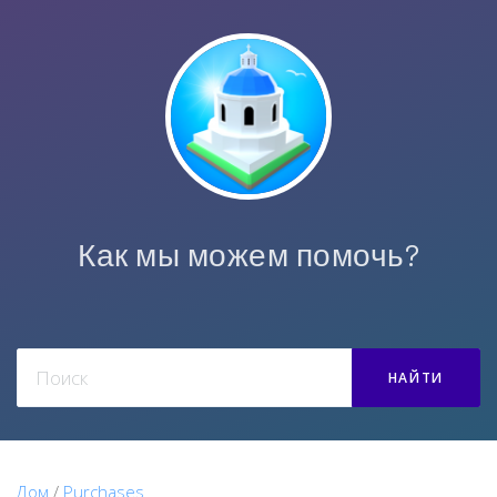
Как мы можем помочь?
НАЙТИ
Дом
/
Purchases