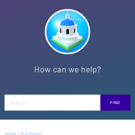
How can we help?
FIND
Home
/
Purchases