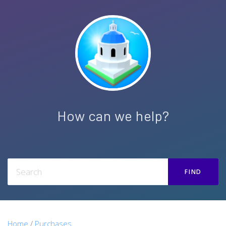
How can we help?
FIND
Home
/
Purchases