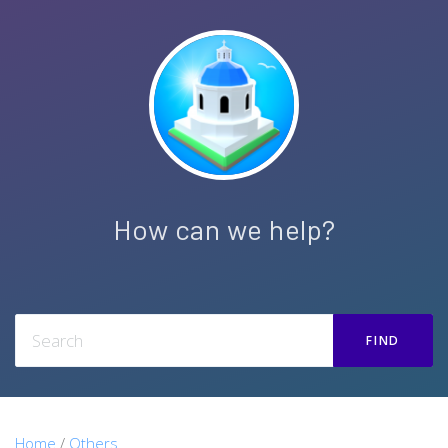
How can we help?
FIND
Home
/
Others